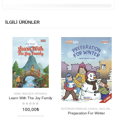
İLGILI ÜRÜNLER
GENEL İNGILIZCE
,
ORTAOKUL
Learn With The Joy Family
100,00
₺
0
5 üzerinden
EDITÖRDEN ÖNERILER
,
İLKOKUL
,
OKUL ÖNCESI
Preparation For Winter