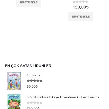
SEPETE EKLE
150,00
₺
0
5 üzerinden
SEPETE EKLE
EN ÇOK SATAN ÜRÜNLER
Sunshine
5.00
5 üzerinden
50,00
₺
5. Sınıf İngilizce Hikaye Adventures Of Best Friends
0
5 üzerinden
250,00
₺