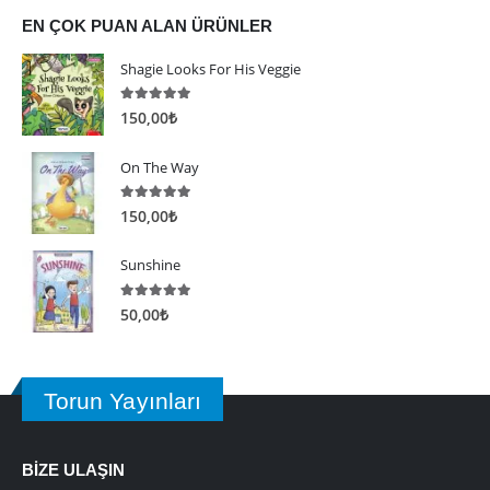
EN ÇOK PUAN ALAN ÜRÜNLER
Shagie Looks For His Veggie
5.00
5 üzerinden
150,00
₺
On The Way
5.00
5 üzerinden
150,00
₺
Sunshine
5.00
5 üzerinden
50,00
₺
Torun Yayınları
BİZE ULAŞIN