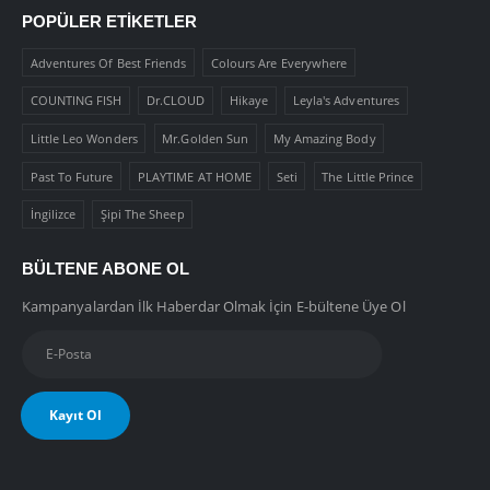
POPÜLER ETIKETLER
Adventures Of Best Friends
Colours Are Everywhere
COUNTING FISH
Dr.CLOUD
Hikaye
Leyla's Adventures
Little Leo Wonders
Mr.Golden Sun
My Amazing Body
Past To Future
PLAYTIME AT HOME
Seti
The Little Prince
İngilizce
Şipi The Sheep
BÜLTENE ABONE OL
Kampanyalardan İlk Haberdar Olmak İçin E-bültene Üye Ol