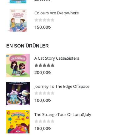
Colours Are Everywhere
0
5 üzerinden
150,00
₺
EN SON ÜRÜNLER
A Cat Story Cats&Sisters
5.00
5 üzerinden
200,00
₺
Journey To The Edge Of Space
0
5 üzerinden
100,00
₺
The Strange Tour Of Luna&July
0
5 üzerinden
180,00
₺