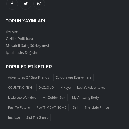
TORUN YAYINLARI
İletişim
Gizlilik Politikası
Mesafeli Satış Sözleşmesi
İptal, İade, Değişim
POPÜLER ETIKETLER
Adventures Of Best Friends
Colours Are Everywhere
COUNTING FISH
Dr.CLOUD
Hikaye
Leyla's Adventures
Little Leo Wonders
Mr.Golden Sun
My Amazing Body
Past To Future
PLAYTIME AT HOME
Seti
The Little Prince
İngilizce
Şipi The Sheep