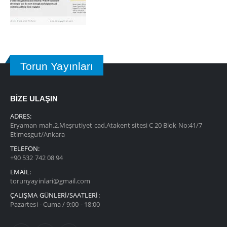
Torun Yayınları
BİZE ULAŞIN
ADRES:
Eryaman mah.2.Meşrutiyet cad.Atakent sitesi C 20 Blok No:41/7
Etimesgut/Ankara
TELEFON:
+90 532 742 08 94
EMAIL:
torunyayinlari@gmail.com
ÇALIŞMA GÜNLERİ/SAATLERİ:
Pazartesi - Cuma / 9:00 - 18:00