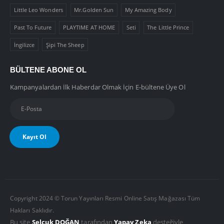
Little Leo Wonders
Mr.Golden Sun
My Amazing Body
Past To Future
PLAYTIME AT HOME
Seti
The Little Prince
İngilizce
Şipi The Sheep
BÜLTENE ABONE OL
Kampanyalardan İlk Haberdar Olmak İçin E-bültene Üye Ol
Copyright 2024 © Torun Yayınları Resmi Online Satış Mağazası Tüm
Hakları Saklıdır.
Bu site
Selçuk DOĞAN
tarafından
Yapay Zeka
desteğiyle