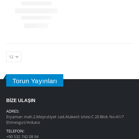
Torun Yayınları
BİZE ULAŞIN
ADRES:
Eryaman mah.2.Meşrutiyet cad.Atakent sitesi C 20 Blok No:41/7
Etimesgut/Ankara
TELEFON:
+90 532 742 08 94