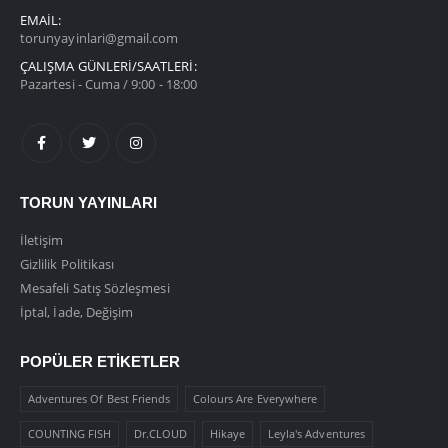
EMAIL:
torunyayinlari@gmail.com
ÇALIŞMA GÜNLERİ/SAATLERİ:
Pazartesi - Cuma / 9:00 - 18:00
TORUN YAYINLARI
İletişim
Gizlilik Politikası
Mesafeli Satış Sözleşmesi
İptal, İade, Değişim
POPÜLER ETIKETLER
Adventures Of Best Friends
Colours Are Everywhere
COUNTING FISH
Dr.CLOUD
Hikaye
Leyla's Adventures