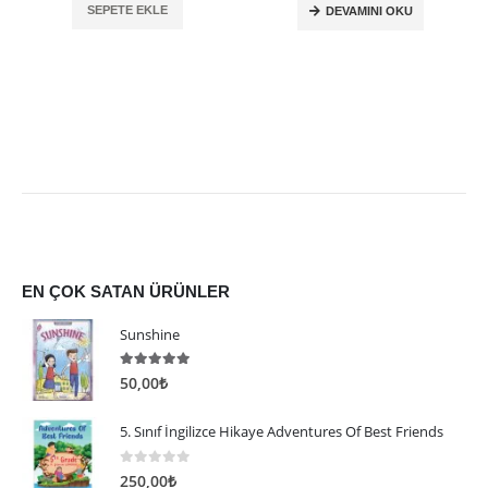
SEPETE EKLE
DEVAMINI OKU
EN ÇOK SATAN ÜRÜNLER
Sunshine
5.00
5 üzerinden
50,00
₺
5. Sınıf İngilizce Hikaye Adventures Of Best Friends
0
5 üzerinden
250,00
₺