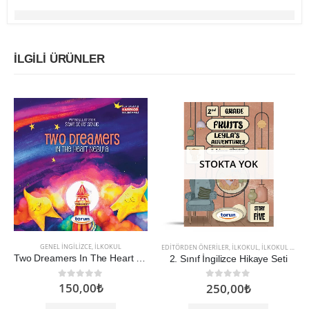
İLGILI ÜRÜNLER
STOKTA YOK
GENEL İNGILIZCE
,
İLKOKUL
EDITÖRDEN ÖNERILER
,
İLKOKUL
,
İLKOKUL 2 SINIF
Two Dreamers In The Heart Nebula
2. Sınıf İngilizce Hikaye Seti
150,00
₺
0
5 üzerinden
250,00
₺
0
5 üzerinden