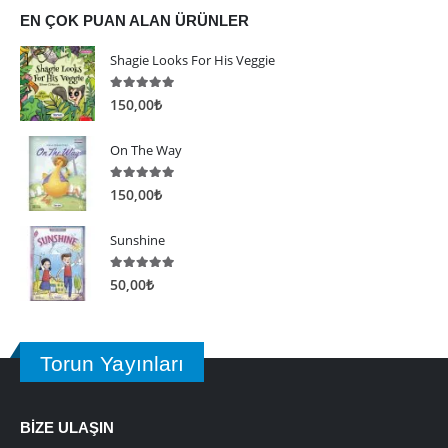
EN ÇOK PUAN ALAN ÜRÜNLER
Shagie Looks For His Veggie
5.00
5 üzerinden
150,00
₺
On The Way
5.00
5 üzerinden
150,00
₺
Sunshine
5.00
5 üzerinden
50,00
₺
Torun Yayınları
BİZE ULAŞIN