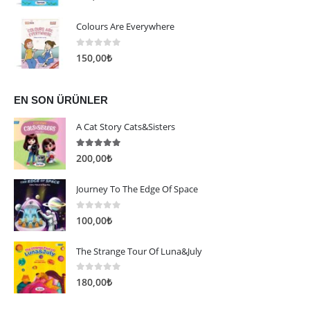
Colours Are Everywhere
0
5 üzerinden
150,00
₺
EN SON ÜRÜNLER
A Cat Story Cats&Sisters
5.00
5 üzerinden
200,00
₺
Journey To The Edge Of Space
0
5 üzerinden
100,00
₺
The Strange Tour Of Luna&July
0
5 üzerinden
180,00
₺