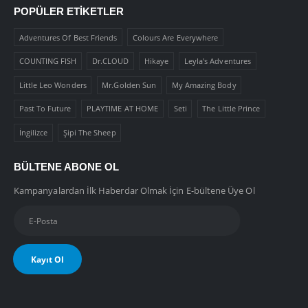
POPÜLER ETIKETLER
Adventures Of Best Friends
Colours Are Everywhere
COUNTING FISH
Dr.CLOUD
Hikaye
Leyla's Adventures
Little Leo Wonders
Mr.Golden Sun
My Amazing Body
Past To Future
PLAYTIME AT HOME
Seti
The Little Prince
İngilizce
Şipi The Sheep
BÜLTENE ABONE OL
Kampanyalardan İlk Haberdar Olmak İçin E-bültene Üye Ol