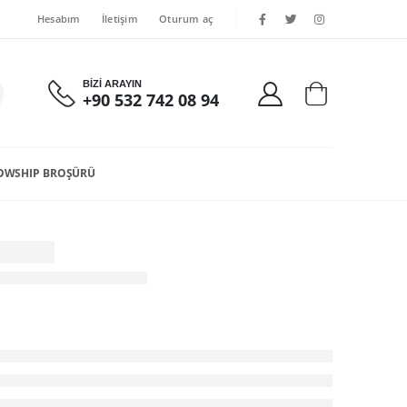
Hesabım
İletişim
Oturum aç
BİZİ ARAYIN
+90 532 742 08 94
OWSHIP BROŞÜRÜ