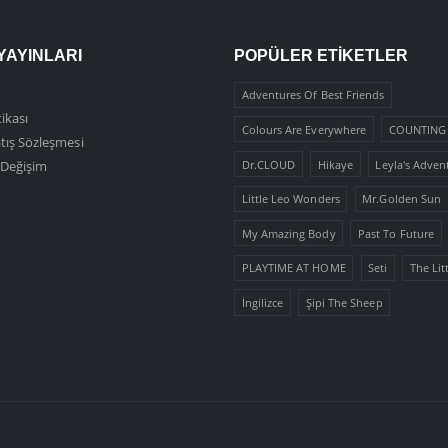
YAYINLARI
POPÜLER ETIKETLER
Adventures Of Best Friends
tikası
Colours Are Everywhere
COUNTING 
tış Sözleşmesi
Dr.CLOUD
Hikaye
Leyla's Adven
, Değişim
Little Leo Wonders
Mr.Golden Sun
My Amazing Body
Past To Future
PLAYTIME AT HOME
Seti
The Lit
İngilizce
Şipi The Sheep