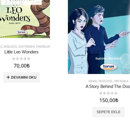
L İNGILIZCE
,
EDITÖRDEN ÖNERILER
Little Leo Wonders
0
5 üzerinden
70,00
₺
DEVAMINI OKU
GENEL İNGILIZCE
,
ORTAOKUL
A Story Behind The Doo
0
5 üzerinden
150,00
₺
SEPETE EKLE