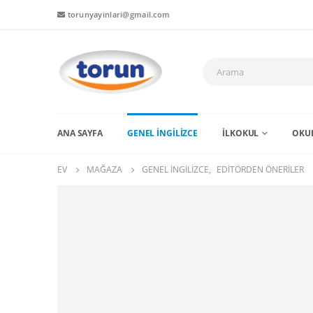
torunyayinlari@gmail.com
ANA SAYFA
GENEL İNGİLİZCE
İLKOKUL
OKUL
EV
MAĞAZA
GENEL İNGILIZCE
,
EDITÖRDEN ÖNERILER