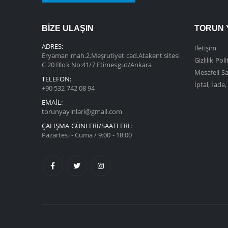
BİZE ULAŞIN
TORUN 
ADRES:
İletişim
Eryaman mah.2.Meşrutiyet cad.Atakent sitesi
Gizlilik Poli
C 20 Blok No:41/7 Etimesgut/Ankara
Mesafeli Sa
TELEFON:
İptal, İade
+90 532 742 08 94
EMAIL:
torunyayinlari@gmail.com
ÇALIŞMA GÜNLERİ/SAATLERİ:
Pazartesi - Cuma / 9:00 - 18:00