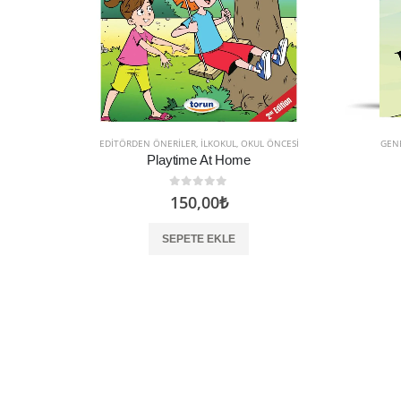
EDITÖRDEN ÖNERILER
,
İLKOKUL
,
OKUL ÖNCESI
GENE
Playtime At Home
0
5 üzerinden
150,00
₺
SEPETE EKLE