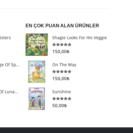
EN ÇOK PUAN ALAN ÜRÜNLER
isters
Shagie Looks For His Veggie
5.00
5 üzerinden
150,00
₺
Journey To The Edge Of Space
On The Way
5.00
5 üzerinden
150,00
₺
The Strange Tour Of Luna&July
Sunshine
5.00
5 üzerinden
50,00
₺