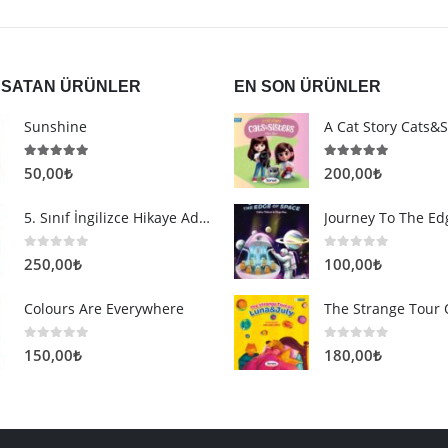
 SATAN ÜRÜNLER
EN SON ÜRÜNLER
Sunshine
A Cat Story Cats&S
5.00
5 üzerinden
5.00
5 üzerinden
50,00
₺
200,00
₺
5. Sınıf İngilizce Hikaye Adventures Of Best Friends
0
5 üzerinden
0
5 üzerinden
250,00
₺
100,00
₺
Colours Are Everywhere
0
5 üzerinden
0
5 üzerinden
150,00
₺
180,00
₺