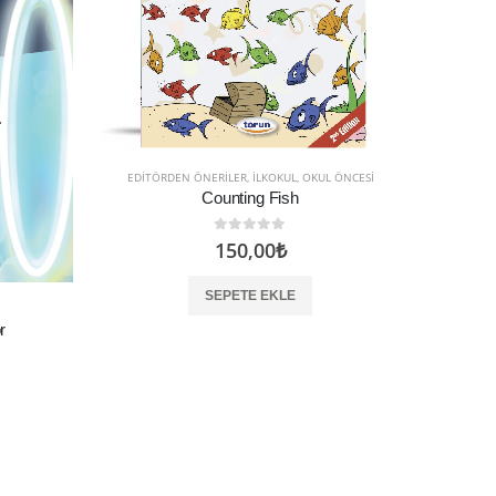
EDITÖRDEN ÖNERILER
,
İLKOKUL
,
OKUL ÖNCESI
Counting Fish
0
5 üzerinden
150,00
₺
SEPETE EKLE
r