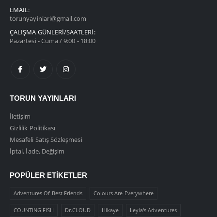
EMAIL:
torunyayinlari@gmail.com
ÇALIŞMA GÜNLERİ/SAATLERİ:
Pazartesi - Cuma / 9:00 - 18:00
TORUN YAYINLARI
İletişim
Gizlilik Politikası
Mesafeli Satış Sözleşmesi
İptal, İade, Değişim
POPÜLER ETIKETLER
Adventures Of Best Friends
Colours Are Everywhere
COUNTING FISH
Dr.CLOUD
Hikaye
Leyla's Adventures