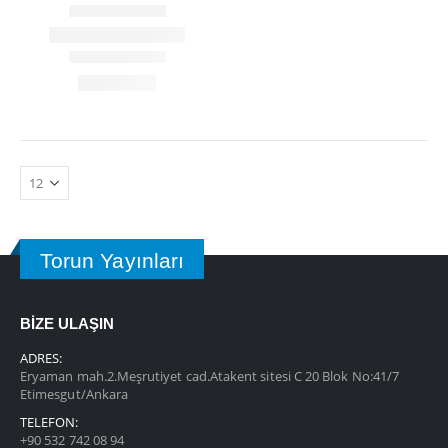
Torun Yayınları
BİZE ULAŞIN
ADRES:
Eryaman mah.2.Meşrutiyet cad.Atakent sitesi C 20 Blok No:41/7
Etimesgut/Ankara
TELEFON:
+90 532 742 08 94