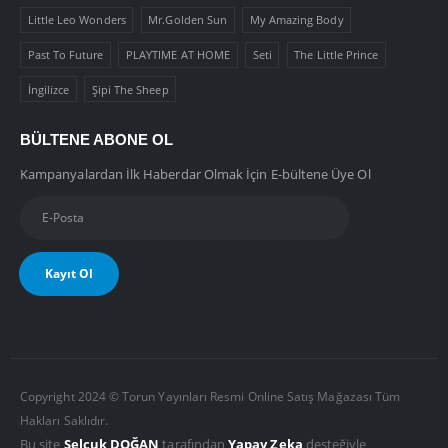
Little Leo Wonders
Mr.Golden Sun
My Amazing Body
Past To Future
PLAYTIME AT HOME
Seti
The Little Prince
İngilizce
Şipi The Sheep
BÜLTENE ABONE OL
Kampanyalardan İlk Haberdar Olmak İçin E-bültene Üye Ol
Copyright 2024 © Torun Yayınları Resmi Online Satış Mağazası Tüm
Hakları Saklıdır.
Bu site
Selçuk DOĞAN
tarafından
Yapay Zeka
desteğiyle