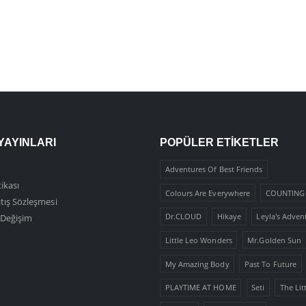
YAYINLARI
POPÜLER ETIKETLER
Adventures Of Best Friends
tikası
Colours Are Everywhere
COUNTING 
tış Sözleşmesi
Dr.CLOUD
Hikaye
Leyla's Adven
, Değişim
Little Leo Wonders
Mr.Golden Sun
My Amazing Body
Past To Future
PLAYTIME AT HOME
Seti
The Lit