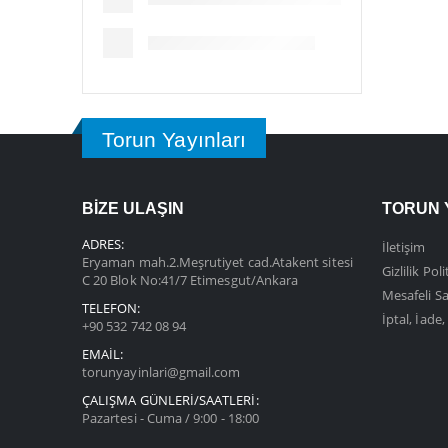
Torun Yayınları
BİZE ULAŞIN
TORUN 
ADRES:
İletişim
Eryaman mah.2.Meşrutiyet cad.Atakent sitesi
Gizlilik Poli
C 20 Blok No:41/7 Etimesgut/Ankara
Mesafeli Sa
TELEFON:
İptal, İade
+90 532 742 08 94
EMAIL:
torunyayinlari@gmail.com
ÇALIŞMA GÜNLERİ/SAATLERİ:
Pazartesi - Cuma / 9:00 - 18:00