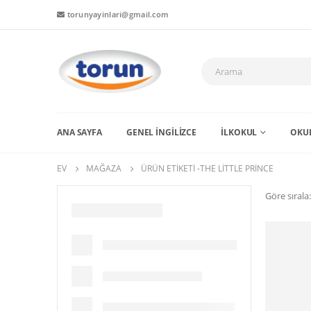
torunyayinlari@gmail.com
ANA SAYFA
GENEL İNGİLİZCE
İLKOKUL
OKUL
EV
MAĞAZA
ÜRÜN ETIKETI -
THE LITTLE PRINCE
Göre sırala: