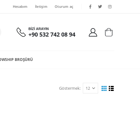
Hesabım
İletişim
Oturum aç
BİZİ ARAYIN
+90 532 742 08 94
OWSHIP BROŞÜRÜ
Göstermek: