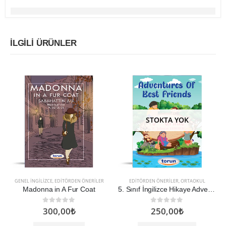
İLGILI ÜRÜNLER
STOKTA YOK
GENEL İNGILIZCE
,
EDITÖRDEN ÖNERILER
EDITÖRDEN ÖNERILER
,
ORTAOKUL
Madonna in A Fur Coat
5. Sınıf İngilizce Hikaye Adventures Of Best Friends
300,00
₺
250,00
₺
0
5 üzerinden
0
5 üzerinden