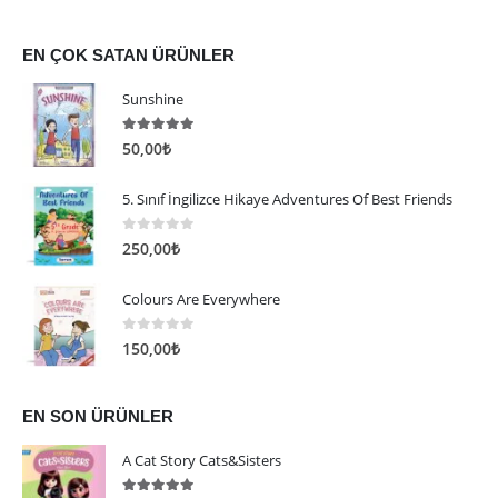
EN ÇOK SATAN ÜRÜNLER
Sunshine
5.00
5 üzerinden
50,00
₺
5. Sınıf İngilizce Hikaye Adventures Of Best Friends
0
5 üzerinden
250,00
₺
Colours Are Everywhere
0
5 üzerinden
150,00
₺
EN SON ÜRÜNLER
A Cat Story Cats&Sisters