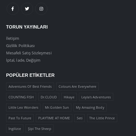
TORUN YAYINLARI
İletişim
Gizlilik Politikası
Mesafeli Satış Sözleşmesi
İptal, İade, Değişim
POPÜLER ETIKETLER
Adventures Of Best Friends
Colours Are Everywhere
COUNTING FISH
Dr.CLOUD
Hikaye
Leyla's Adventures
Little Leo Wonders
Mr.Golden Sun
My Amazing Body
Past To Future
PLAYTIME AT HOME
Seti
The Little Prince
İngilizce
Şipi The Sheep