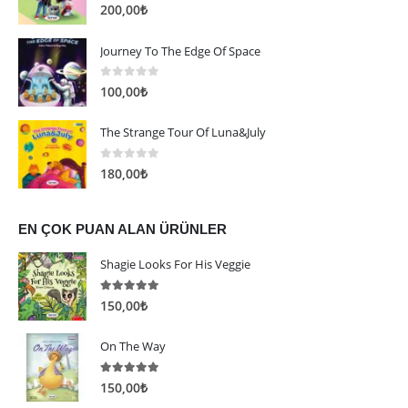
5.00
5 üzerinden
200,00
₺
Journey To The Edge Of Space
0
5 üzerinden
100,00
₺
The Strange Tour Of Luna&July
0
5 üzerinden
180,00
₺
EN ÇOK PUAN ALAN ÜRÜNLER
Shagie Looks For His Veggie
5.00
5 üzerinden
150,00
₺
On The Way
5.00
5 üzerinden
150,00
₺