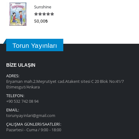
Sunshine
5.00
5 üzerinden
50,00
₺
Torun Yayınları
BİZE ULAŞIN
ADRES:
Eryaman mah.2.Meşrutiyet cad.Atakent sitesi C 20 Blok No:41/7
Etimesgut/Ankara
TELEFON:
+90 532 742 08 94
EMAIL:
torunyayinlari@gmail.com
ÇALIŞMA GÜNLERİ/SAATLERİ:
Pazartesi - Cuma / 9:00 - 18:00