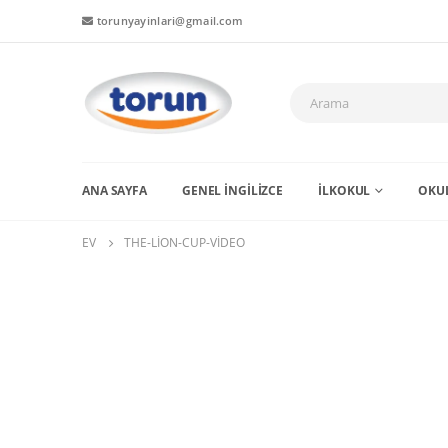
torunyayinlari@gmail.com
ANA SAYFA
GENEL İNGİLİZCE
İLKOKUL
OKUL
EV
THE-LION-CUP-VIDEO