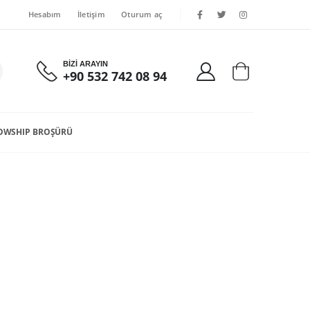
Hesabım
İletişim
Oturum aç
BİZİ ARAYIN
+90 532 742 08 94
OWSHIP BROŞÜRÜ