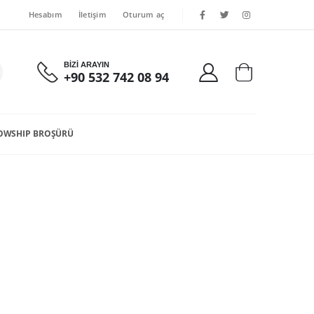
Hesabım
İletişim
Oturum aç
BİZİ ARAYIN
+90 532 742 08 94
OWSHIP BROŞÜRÜ